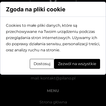
Zgoda na pliki cookie
Cookies to małe pliki danych, które są
przechowywane na Twoim urządzeniu podczas
Dane kontaktowe
przeglądania stron internetowych. Używamy ich
do poprawy działania serwisu, personalizacji treści,
Motylewska 24
oraz analizy ruchu na stronie.
64-920 Piła
Dostosuj
Zezwól na wszystkie
tel.
+48 571 521 126
mail.
kontakt@pilano.pl
MENU
Strona główna