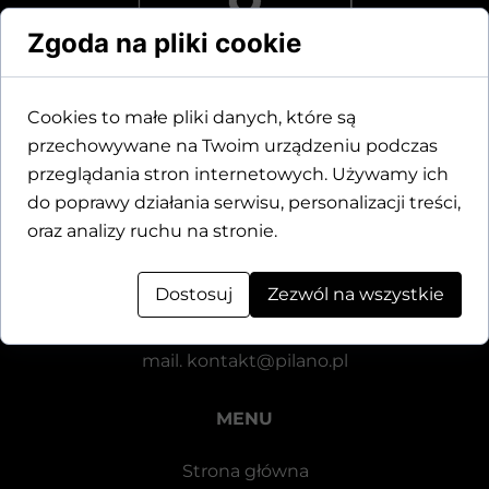
Zgoda na pliki cookie
Cookies to małe pliki danych, które są
przechowywane na Twoim urządzeniu podczas
Dane kontaktowe
przeglądania stron internetowych. Używamy ich
do poprawy działania serwisu, personalizacji treści,
Motylewska 24
oraz analizy ruchu na stronie.
64-920 Piła
Dostosuj
Zezwól na wszystkie
tel.
+48 571 521 126
mail.
kontakt@pilano.pl
MENU
Strona główna