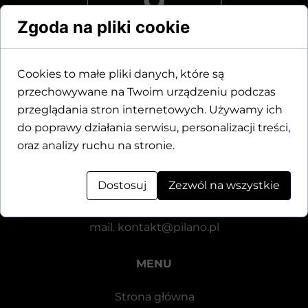
Zgoda na pliki cookie
Cookies to małe pliki danych, które są
przechowywane na Twoim urządzeniu podczas
Dane kontaktowe
przeglądania stron internetowych. Używamy ich
do poprawy działania serwisu, personalizacji treści,
Motylewska 24
oraz analizy ruchu na stronie.
64-920 Piła
Dostosuj
Zezwól na wszystkie
tel.
+48 571 521 126
mail.
kontakt@pilano.pl
MENU
Strona główna