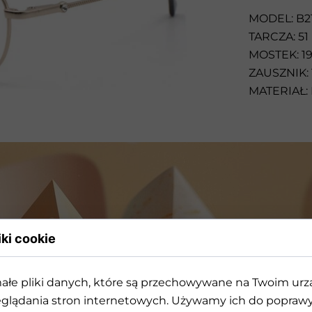
Przeciwsłoneczne
MODEL: B2
TARCZA: 51
MOSTEK: 1
ZAUSZNIK: 
MATERIAŁ:
iki cookie
ałe pliki danych, które są przechowywane na Twoim ur
rójwymiarowej geometrii k
glądania stron internetowych. Używamy ich do poprawy 