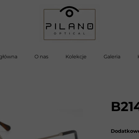
 główna
O nas
Kolekcje
Galeria
Pilano
Bella
Vettore
B21
Pilano Kids
Clip-On
Dodatkowe