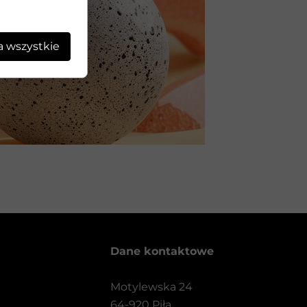
a wszystkie
Dane kontaktowe
Motylewska 24
64-920 Piła