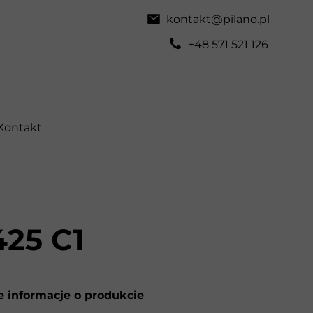
kontakt@pilano.pl
+48 571 521 126
Kontakt
425 C1
 informacje o produkcie