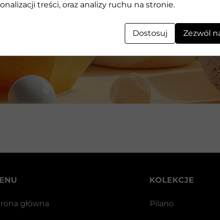
Geometryczne kształty 3D wykonane z kamienia
onalizacji treści, oraz analizy ruchu na stronie.
Dostosuj
Zezwól n
ENU
KOLEKCJE
trona główna
Pilano