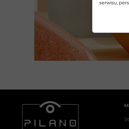
serwisu, pers
M
S