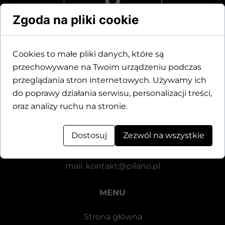
Zgoda na pliki cookie
Cookies to małe pliki danych, które są
przechowywane na Twoim urządzeniu podczas
Dane kontaktowe
przeglądania stron internetowych. Używamy ich
do poprawy działania serwisu, personalizacji treści,
Motylewska 24
oraz analizy ruchu na stronie.
64-920 Piła
Dostosuj
Zezwól na wszystkie
tel.
+48 571 521 126
mail.
kontakt@pilano.pl
MENU
Strona główna