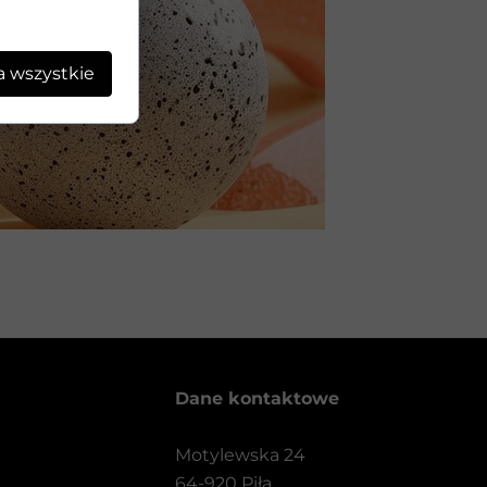
a wszystkie
Dane kontaktowe
Motylewska 24
64-920 Piła