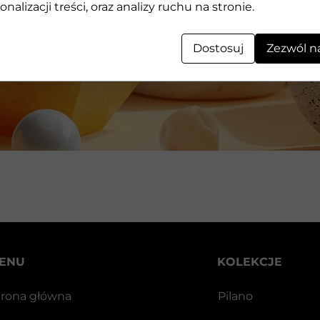
Geometryczne kształty 3D wykonane z kamienia
onalizacji treści, oraz analizy ruchu na stronie.
Dostosuj
Zezwól n
ENU
KOLEKCJE
trona główna
Pilano