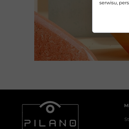
serwisu, pers
M
S