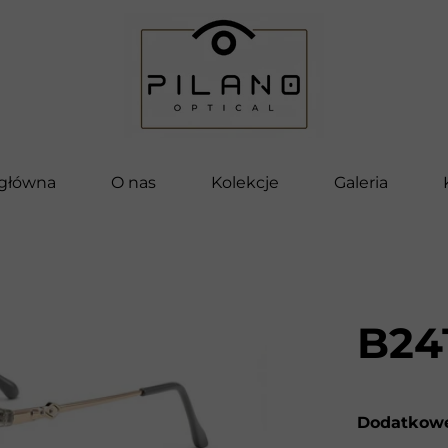
 główna
O nas
Kolekcje
Galeria
Pilano
Bella
Vettore
B24
Pilano Kids
Clip-On
Dodatkowe