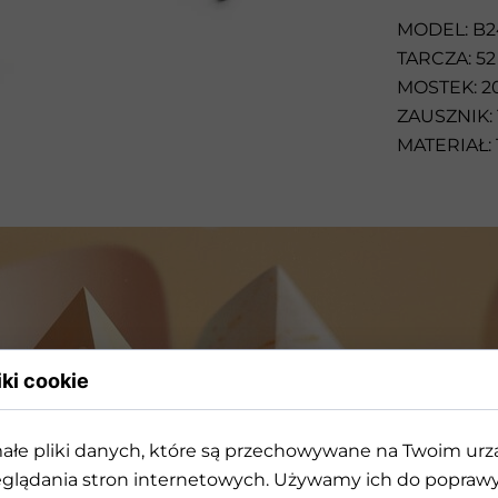
Przeciwsłoneczne
MODEL: B2
TARCZA: 52
MOSTEK: 2
ZAUSZNIK: 
MATERIAŁ:
iki cookie
ałe pliki danych, które są przechowywane na Twoim ur
rójwymiarowej geometrii k
glądania stron internetowych. Używamy ich do poprawy 