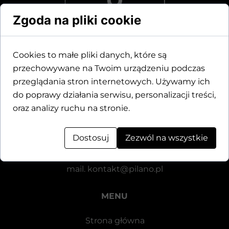
Zgoda na pliki cookie
Cookies to małe pliki danych, które są
przechowywane na Twoim urządzeniu podczas
Dane kontaktowe
przeglądania stron internetowych. Używamy ich
do poprawy działania serwisu, personalizacji treści,
Motylewska 24
oraz analizy ruchu na stronie.
64-920 Piła
Dostosuj
Zezwól na wszystkie
tel.
+48 571 521 126
mail.
kontakt@pilano.pl
MENU
Strona główna