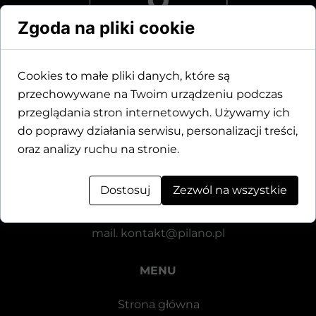
Zgoda na pliki cookie
Cookies to małe pliki danych, które są
przechowywane na Twoim urządzeniu podczas
Dane kontaktowe
przeglądania stron internetowych. Używamy ich
do poprawy działania serwisu, personalizacji treści,
Motylewska 24
oraz analizy ruchu na stronie.
64-920 Piła
Dostosuj
Zezwól na wszystkie
tel.
+48 571 521 126
mail.
kontakt@pilano.pl
MENU
Strona główna