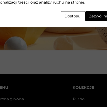
Geometryczne kształty 3D wykonane z kamienia
onalizacji treści, oraz analizy ruchu na stronie.
Dostosuj
Zezwól n
ENU
KOLEKCJE
trona główna
Pilano