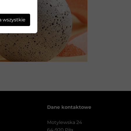
a wszystkie
Dane kontaktowe
Motylewska 24
64-920 Piła