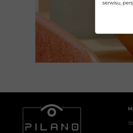
serwisu, pers
M
S