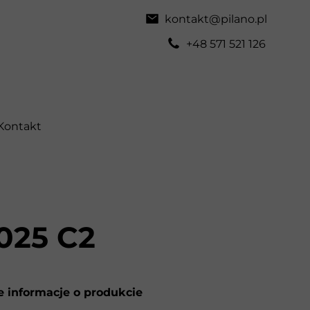
kontakt@pilano.pl
+48 571 521 126
Kontakt
025 C2
 informacje o produkcie