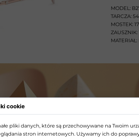
Przeciwsłoneczne
MODEL: B2
TARCZA: 54
MOSTEK: 17
ZAUSZNIK: 
MATERIAŁ:
iki cookie
ałe pliki danych, które są przechowywane na Twoim ur
rójwymiarowej geometrii k
glądania stron internetowych. Używamy ich do poprawy 