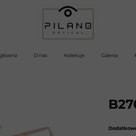
 główna
O nas
Kolekcje
Galeria
Pilano
Bella
Vettore
B27
Pilano Kids
Clip-On
Dodatkowe