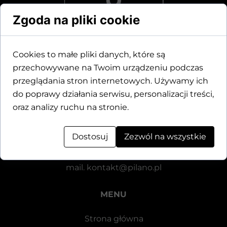
Zgoda na pliki cookie
Cookies to małe pliki danych, które są
przechowywane na Twoim urządzeniu podczas
Dane kontaktowe
przeglądania stron internetowych. Używamy ich
do poprawy działania serwisu, personalizacji treści,
Motylewska 24
oraz analizy ruchu na stronie.
64-920 Piła
Dostosuj
Zezwól na wszystkie
tel.
+48 571 521 126
mail.
kontakt@pilano.pl
MENU
Strona główna