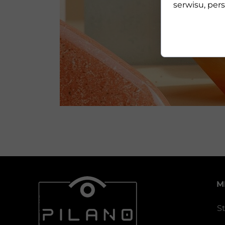
serwisu, pers
M
S