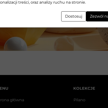
Geometryczne kształty 3D wykonane z kamienia
onalizacji treści, oraz analizy ruchu na stronie.
Dostosuj
Zezwól n
ENU
KOLEKCJE
trona główna
Pilano