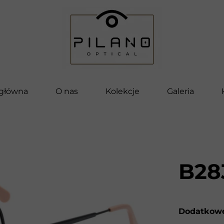
 główna
O nas
Kolekcje
Galeria
Pilano
Bella
Vettore
B28
Pilano Kids
Clip-On
Dodatkowe