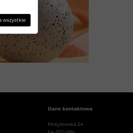
a wszystkie
Dane kontaktowe
Motylewska 24
64-920 Piła