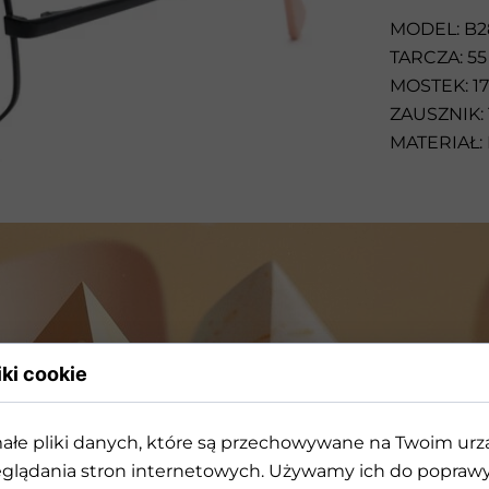
Przeciwsłoneczne
MODEL: B2
TARCZA: 55
MOSTEK: 17
ZAUSZNIK: 
MATERIAŁ:
iki cookie
ałe pliki danych, które są przechowywane na Twoim ur
rójwymiarowej geometrii k
glądania stron internetowych. Używamy ich do poprawy 