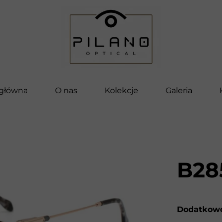
 główna
O nas
Kolekcje
Galeria
Pilano
Bella
Vettore
B28
Pilano Kids
Clip-On
Dodatkowe