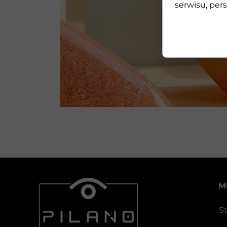
serwisu, pers
M
S