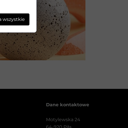
a wszystkie
Dane kontaktowe
Motylewska 24
64-920 Piła