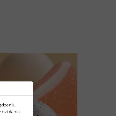
ządzeniu
amienia
działania