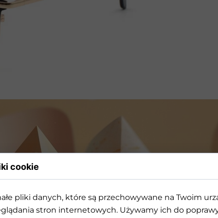
Przeciwsłoneczne
iki cookie
ałe pliki danych, które są przechowywane na Twoim ur
rójwymiarowej geometrii k
glądania stron internetowych. Używamy ich do poprawy 