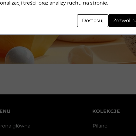
Geometryczne kształty 3D wykonane z kamienia
onalizacji treści, oraz analizy ruchu na stronie.
Dostosuj
Zezwól n
ENU
KOLEKCJE
trona główna
Pilano