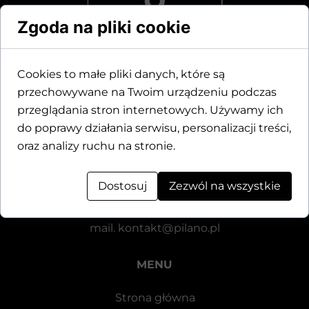
Zgoda na pliki cookie
Cookies to małe pliki danych, które są
przechowywane na Twoim urządzeniu podczas
Dane kontaktowe
przeglądania stron internetowych. Używamy ich
do poprawy działania serwisu, personalizacji treści,
Motylewska 24
oraz analizy ruchu na stronie.
64-920 Piła
Dostosuj
Zezwól na wszystkie
tel.
+48 571 521 126
mail.
kontakt@pilano.pl
MENU
Strona główna