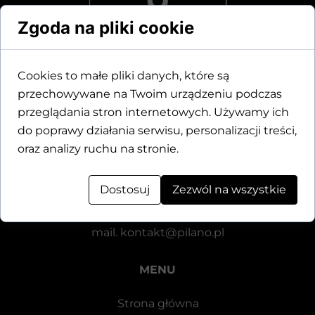
Zgoda na pliki cookie
Cookies to małe pliki danych, które są
przechowywane na Twoim urządzeniu podczas
Dane kontaktowe
przeglądania stron internetowych. Używamy ich
do poprawy działania serwisu, personalizacji treści,
Motylewska 24
oraz analizy ruchu na stronie.
64-920 Piła
Dostosuj
Zezwól na wszystkie
tel.
+48 571 521 126
mail.
kontakt@pilano.pl
MENU
Strona główna