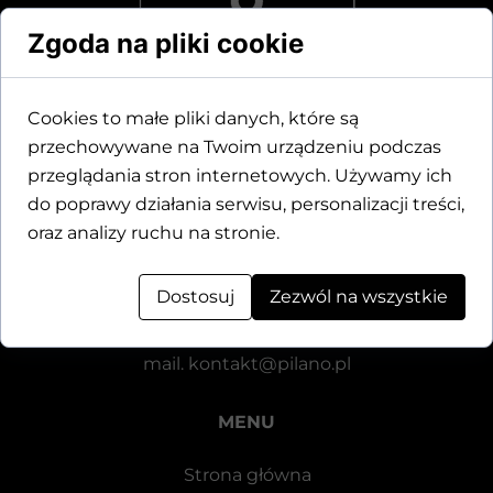
Zgoda na pliki cookie
Cookies to małe pliki danych, które są
przechowywane na Twoim urządzeniu podczas
Dane kontaktowe
przeglądania stron internetowych. Używamy ich
do poprawy działania serwisu, personalizacji treści,
Motylewska 24
oraz analizy ruchu na stronie.
64-920 Piła
Dostosuj
Zezwól na wszystkie
tel.
+48 571 521 126
mail.
kontakt@pilano.pl
MENU
Strona główna