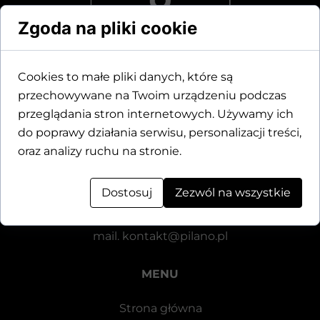
Zgoda na pliki cookie
Cookies to małe pliki danych, które są
przechowywane na Twoim urządzeniu podczas
Dane kontaktowe
przeglądania stron internetowych. Używamy ich
do poprawy działania serwisu, personalizacji treści,
Motylewska 24
oraz analizy ruchu na stronie.
64-920 Piła
Dostosuj
Zezwól na wszystkie
tel.
+48 571 521 126
mail.
kontakt@pilano.pl
MENU
Strona główna