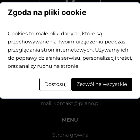
Zgoda na pliki cookie
Cookies to małe pliki danych, które są
przechowywane na Twoim urządzeniu podczas
Dane kontaktowe
przeglądania stron internetowych. Używamy ich
do poprawy działania serwisu, personalizacji treści,
Motylewska 24
oraz analizy ruchu na stronie.
64-920 Piła
Dostosuj
Zezwól na wszystkie
tel.
+48 571 521 126
mail.
kontakt@pilano.pl
MENU
Strona główna