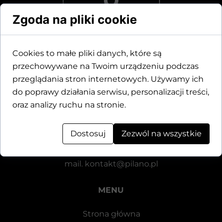
Zgoda na pliki cookie
Cookies to małe pliki danych, które są
przechowywane na Twoim urządzeniu podczas
Dane kontaktowe
przeglądania stron internetowych. Używamy ich
do poprawy działania serwisu, personalizacji treści,
Motylewska 24
oraz analizy ruchu na stronie.
64-920 Piła
Dostosuj
Zezwól na wszystkie
tel.
+48 571 521 126
mail.
kontakt@pilano.pl
MENU
Strona główna