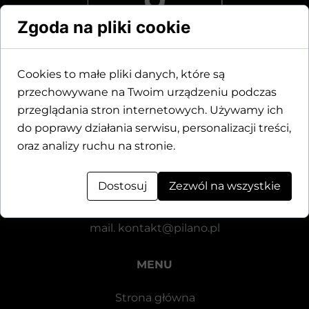
Zgoda na pliki cookie
Cookies to małe pliki danych, które są
przechowywane na Twoim urządzeniu podczas
Dane kontaktowe
przeglądania stron internetowych. Używamy ich
do poprawy działania serwisu, personalizacji treści,
Motylewska 24
oraz analizy ruchu na stronie.
64-920 Piła
Dostosuj
Zezwól na wszystkie
tel.
+48 571 521 126
mail.
kontakt@pilano.pl
MENU
Strona główna