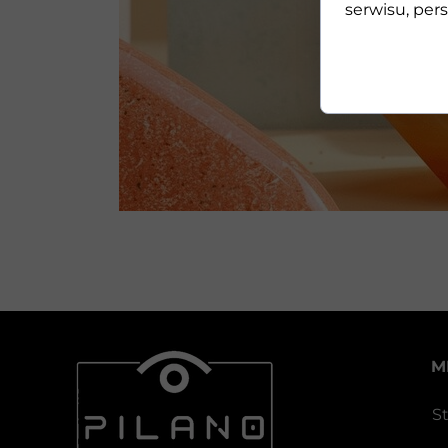
serwisu, pers
M
S