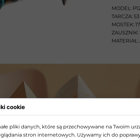
Przeciwsłoneczne
MODEL: P1
TARCZA: 53
MOSTEK: 17
ZAUSZNIK: 
MATERIAŁ:
iki cookie
ałe pliki danych, które są przechowywane na Twoim ur
rójwymiarowej geometrii k
glądania stron internetowych. Używamy ich do poprawy 