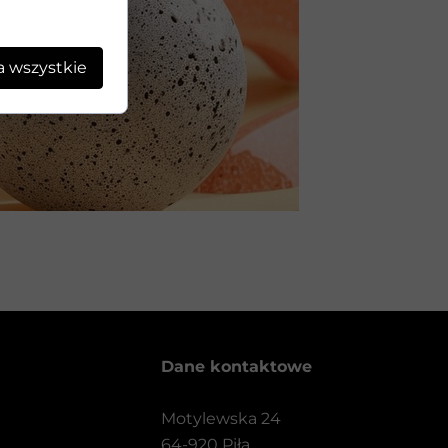
a wszystkie
Dane kontaktowe
Motylewska 24
64-920 Piła