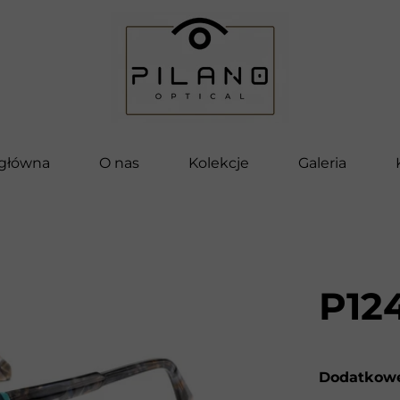
 główna
O nas
Kolekcje
Galeria
Pilano
Bella
Vettore
P12
Pilano Kids
Clip-On
Dodatkowe