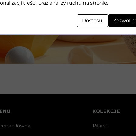
Geometryczne kształty 3D wykonane z kamienia
onalizacji treści, oraz analizy ruchu na stronie.
Dostosuj
Zezwól n
ENU
KOLEKCJE
trona główna
Pilano