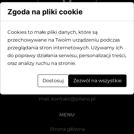
Zgoda na pliki cookie
Cookies to małe pliki danych, które są
przechowywane na Twoim urządzeniu podczas
Dane kontaktowe
przeglądania stron internetowych. Używamy ich
do poprawy działania serwisu, personalizacji treści,
Motylewska 24
oraz analizy ruchu na stronie.
64-920 Piła
Dostosuj
Zezwól na wszystkie
tel.
+48 571 521 126
mail.
kontakt@pilano.pl
MENU
Strona główna