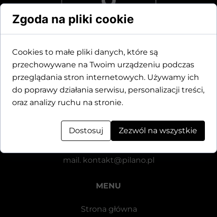
Zgoda na pliki cookie
Cookies to małe pliki danych, które są
przechowywane na Twoim urządzeniu podczas
Dane kontaktowe
przeglądania stron internetowych. Używamy ich
do poprawy działania serwisu, personalizacji treści,
Motylewska 24
oraz analizy ruchu na stronie.
64-920 Piła
Dostosuj
Zezwól na wszystkie
tel.
+48 571 521 126
mail.
kontakt@pilano.pl
MENU
Strona główna