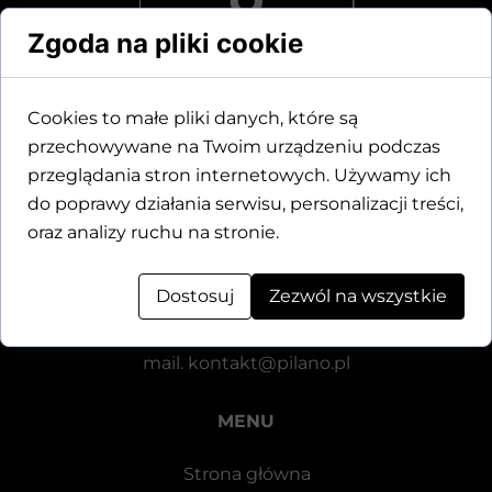
Zgoda na pliki cookie
Cookies to małe pliki danych, które są
przechowywane na Twoim urządzeniu podczas
Dane kontaktowe
przeglądania stron internetowych. Używamy ich
do poprawy działania serwisu, personalizacji treści,
Motylewska 24
oraz analizy ruchu na stronie.
64-920 Piła
Dostosuj
Zezwól na wszystkie
tel.
+48 571 521 126
mail.
kontakt@pilano.pl
MENU
Strona główna