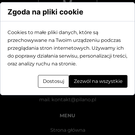
Zgoda na pliki cookie
Cookies to małe pliki danych, które są
przechowywane na Twoim urządzeniu podczas
Dane kontaktowe
przeglądania stron internetowych. Używamy ich
do poprawy działania serwisu, personalizacji treści,
Motylewska 24
oraz analizy ruchu na stronie.
64-920 Piła
Dostosuj
Zezwól na wszystkie
tel.
+48 571 521 126
mail.
kontakt@pilano.pl
MENU
Strona główna