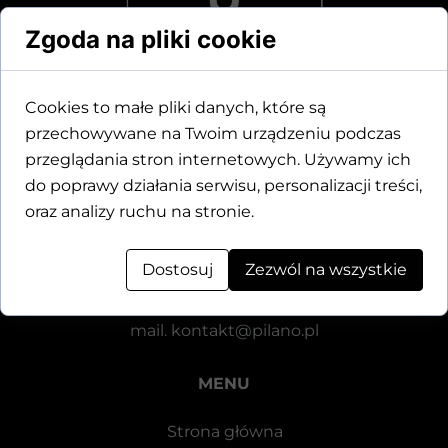
Zgoda na pliki cookie
Cookies to małe pliki danych, które są
przechowywane na Twoim urządzeniu podczas
Dane kontaktowe
przeglądania stron internetowych. Używamy ich
do poprawy działania serwisu, personalizacji treści,
Motylewska 24
oraz analizy ruchu na stronie.
64-920 Piła
Dostosuj
Zezwól na wszystkie
tel.
+48 571 521 126
mail.
kontakt@pilano.pl
MENU
Strona główna