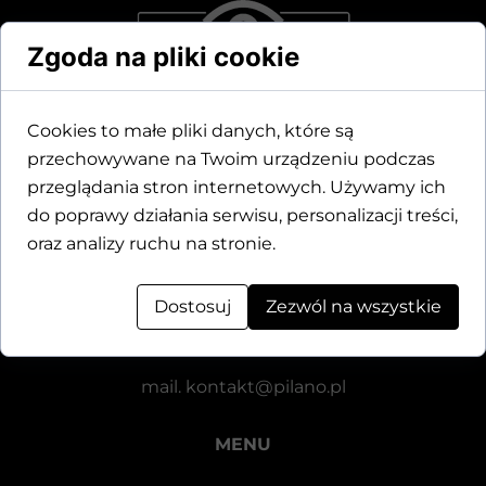
Zgoda na pliki cookie
Cookies to małe pliki danych, które są
przechowywane na Twoim urządzeniu podczas
przeglądania stron internetowych. Używamy ich
Dane kontaktowe
do poprawy działania serwisu, personalizacji treści,
oraz analizy ruchu na stronie.
Motylewska 24
64-920 Piła
Dostosuj
Zezwól na wszystkie
tel.
+48 571 521 126
mail.
kontakt@pilano.pl
MENU