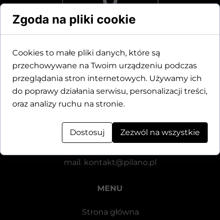
Zgoda na pliki cookie
Cookies to małe pliki danych, które są
przechowywane na Twoim urządzeniu podczas
Dane kontaktowe
przeglądania stron internetowych. Używamy ich
do poprawy działania serwisu, personalizacji treści,
Motylewska 24
oraz analizy ruchu na stronie.
64-920 Piła
Dostosuj
Zezwól na wszystkie
tel.
+48 571 521 126
mail.
kontakt@pilano.pl
MENU
Strona główna