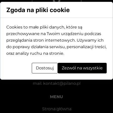
Zgoda na pliki cookie
Cookies to małe pliki danych, które są
przechowywane na Twoim urządzeniu podczas
Dane kontaktowe
przeglądania stron internetowych. Używamy ich
do poprawy działania serwisu, personalizacji treści,
Motylewska 24
oraz analizy ruchu na stronie.
64-920 Piła
Dostosuj
Zezwól na wszystkie
tel.
+48 571 521 126
mail.
kontakt@pilano.pl
MENU
Strona główna