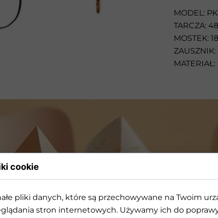
Przeciwsłoneczne
MODEL: PK
TARCZA: 4
MOSTEK: 1
ZAUSZNIK: 
MATERIAŁ: 
iki cookie
ałe pliki danych, które są przechowywane na Twoim ur
rójwymiarowej geometrii k
glądania stron internetowych. Używamy ich do poprawy 