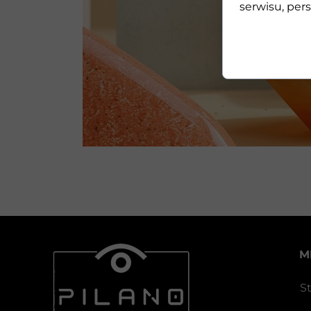
serwisu, pers
M
S