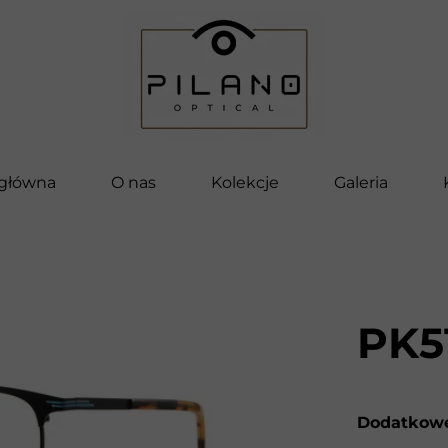
 główna
O nas
Kolekcje
Galeria
Pilano
Bella
Vettore
PK5
Pilano Kids
Clip-On
Dodatkowe