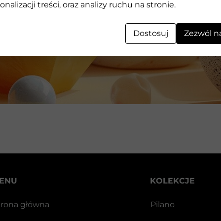
Geometryczne kształty 3D wykonane z kamienia
onalizacji treści, oraz analizy ruchu na stronie.
Dostosuj
Zezwól n
ENU
KOLEKCJE
trona główna
Pilano