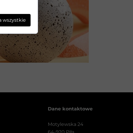
a wszystkie
Dane kontaktowe
Motylewska 24
64-920 Piła