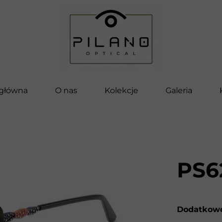
 główna
O nas
Kolekcje
Galeria
Pilano
Bella
Vettore
PS6
Pilano Kids
Clip-On
Dodatkowe