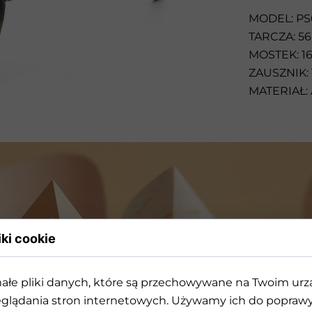
Przeciwsłoneczne
MODEL: PS
TARCZA: 56
MOSTEK: 1
ZAUSZNIK: 
MATERIAŁ:
iki cookie
ałe pliki danych, które są przechowywane na Twoim ur
rójwymiarowej geometrii k
glądania stron internetowych. Używamy ich do poprawy 