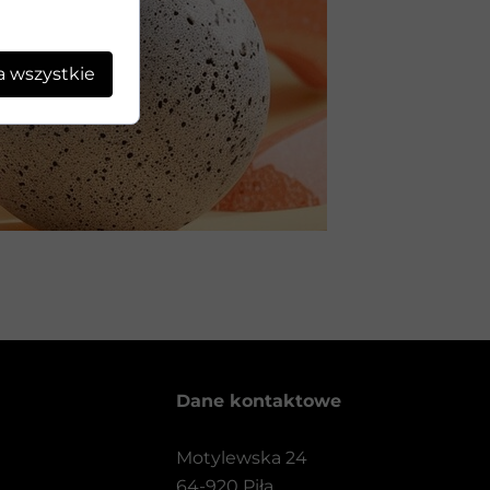
a wszystkie
Dane kontaktowe
Motylewska 24
64-920 Piła