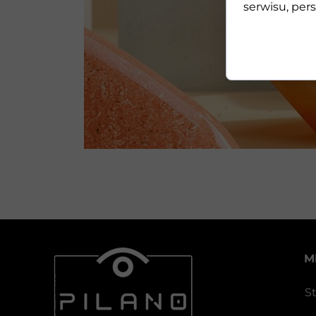
serwisu, pers
M
S