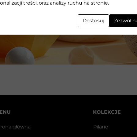
Geometryczne kształty 3D wykonane z kamienia
onalizacji treści, oraz analizy ruchu na stronie.
Dostosuj
Zezwól n
ENU
KOLEKCJE
trona główna
Pilano