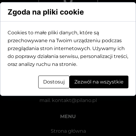
Zgoda na pliki cookie
Cookies to małe pliki danych, które są
przechowywane na Twoim urządzeniu podczas
Dane kontaktowe
przeglądania stron internetowych. Używamy ich
do poprawy działania serwisu, personalizacji treści,
Motylewska 24
oraz analizy ruchu na stronie.
64-920 Piła
Dostosuj
Zezwól na wszystkie
tel.
+48 571 521 126
mail.
kontakt@pilano.pl
MENU
Strona główna