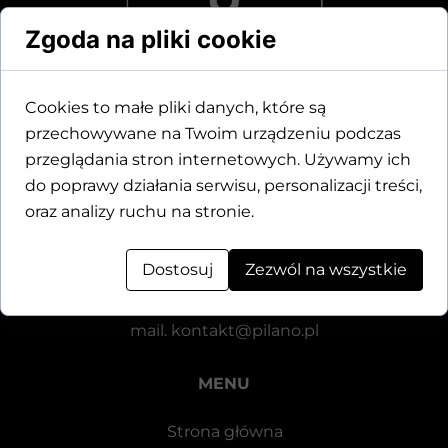
Zgoda na pliki cookie
Cookies to małe pliki danych, które są
przechowywane na Twoim urządzeniu podczas
Dane kontaktowe
przeglądania stron internetowych. Używamy ich
do poprawy działania serwisu, personalizacji treści,
Motylewska 24
oraz analizy ruchu na stronie.
64-920 Piła
Dostosuj
Zezwól na wszystkie
tel.
+48 571 521 126
mail.
kontakt@pilano.pl
MENU
Strona główna