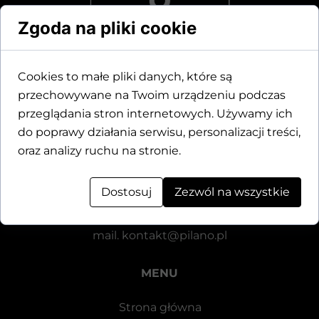
Zgoda na pliki cookie
Cookies to małe pliki danych, które są
przechowywane na Twoim urządzeniu podczas
Dane kontaktowe
przeglądania stron internetowych. Używamy ich
do poprawy działania serwisu, personalizacji treści,
Motylewska 24
oraz analizy ruchu na stronie.
64-920 Piła
Dostosuj
Zezwól na wszystkie
tel.
+48 571 521 126
mail.
kontakt@pilano.pl
MENU
Strona główna