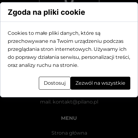
Zgoda na pliki cookie
Cookies to małe pliki danych, które są
przechowywane na Twoim urządzeniu podczas
Dane kontaktowe
przeglądania stron internetowych. Używamy ich
do poprawy działania serwisu, personalizacji treści,
Motylewska 24
oraz analizy ruchu na stronie.
64-920 Piła
Dostosuj
Zezwól na wszystkie
tel.
+48 571 521 126
mail.
kontakt@pilano.pl
MENU
Strona główna