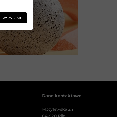
a wszystkie
Dane kontaktowe
Motylewska 24
64-920 Piła