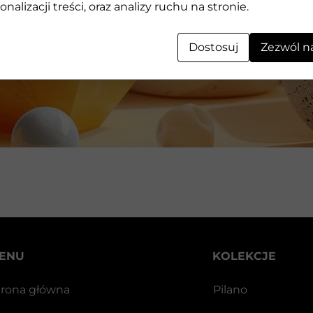
Geometryczne kształty 3D wykonane z kamienia
onalizacji treści, oraz analizy ruchu na stronie.
Dostosuj
Zezwól n
ENU
KOLEKCJE
trona główna
Pilano