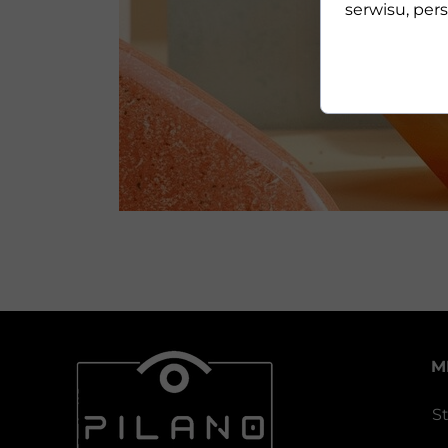
serwisu, pers
M
S