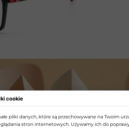
Przeciwsłoneczne
iki cookie
ałe pliki danych, które są przechowywane na Twoim ur
rójwymiarowej geometrii k
glądania stron internetowych. Używamy ich do poprawy 