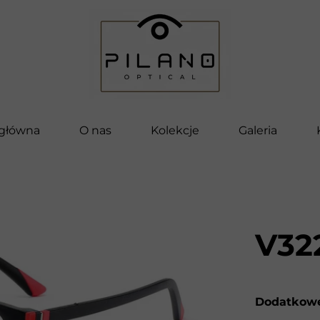
 główna
O nas
Kolekcje
Galeria
Pilano
Bella
Vettore
V32
Pilano Kids
Clip-On
Dodatkowe