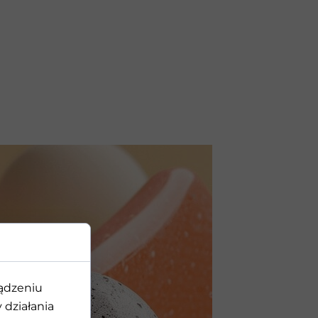
ządzeniu
amienia
działania