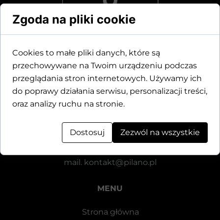
Zgoda na pliki cookie
Cookies to małe pliki danych, które są
przechowywane na Twoim urządzeniu podczas
Dane kontaktowe
przeglądania stron internetowych. Używamy ich
do poprawy działania serwisu, personalizacji treści,
Motylewska 24
oraz analizy ruchu na stronie.
64-920 Piła
Dostosuj
Zezwól na wszystkie
tel.
+48 571 521 126
mail.
kontakt@pilano.pl
MENU
Strona główna