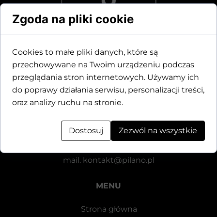
Zgoda na pliki cookie
Cookies to małe pliki danych, które są
przechowywane na Twoim urządzeniu podczas
Dane kontaktowe
przeglądania stron internetowych. Używamy ich
do poprawy działania serwisu, personalizacji treści,
Motylewska 24
oraz analizy ruchu na stronie.
64-920 Piła
Dostosuj
Zezwól na wszystkie
tel.
+48 571 521 126
mail.
kontakt@pilano.pl
MENU
Strona główna