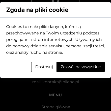
Zgoda na pliki cookie
Cookies to małe pliki danych, które są
przechowywane na Twoim urządzeniu podczas
Dane kontaktowe
przeglądania stron internetowych. Używamy ich
do poprawy działania serwisu, personalizacji treści,
Motylewska 24
oraz analizy ruchu na stronie.
64-920 Piła
Dostosuj
Zezwól na wszystkie
tel.
+48 571 521 126
mail.
kontakt@pilano.pl
MENU
Strona główna