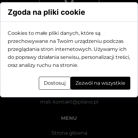
Zgoda na pliki cookie
Cookies to małe pliki danych, które są
przechowywane na Twoim urządzeniu podczas
Dane kontaktowe
przeglądania stron internetowych. Używamy ich
do poprawy działania serwisu, personalizacji treści,
Motylewska 24
oraz analizy ruchu na stronie.
64-920 Piła
Dostosuj
Zezwól na wszystkie
tel.
+48 571 521 126
mail.
kontakt@pilano.pl
MENU
Strona główna